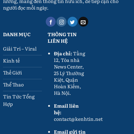
lưỡng, mang đến thông tin hữu ích, dễ tiếp cận cho
người đọc mỗi ngày.
DANH MỤC
THÔNG TIN
LIÊN HỆ
Giải Trí – Viral
Địa chỉ:
Tầng
12, Tòa nhà
Kinh tế
News Center,
Thế Giới
25 Lý Thường
Kiệt, Quận
Thể Thao
Hoàn Kiếm,
Hà Nội.
Tin Tức Tổng
Hợp
Email liên
hệ:
contact@kenhtin.net
Email gửi tin