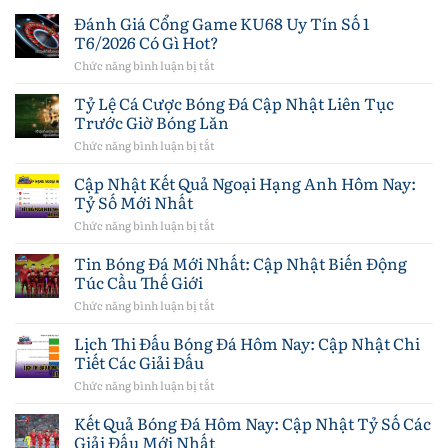
Đánh Giá Cổng Game KU68 Uy Tín Số 1
T6/2026 Có Gì Hot?
Chức năng bình luận bị tắt
ở
Đánh
Giá
Tỷ Lệ Cá Cược Bóng Đá Cập Nhật Liên Tục
Cổng
Trước Giờ Bóng Lăn
Game
KU68
Chức năng bình luận bị tắt
ở
Uy
Tỷ
Tín
Lệ
Cập Nhật Kết Quả Ngoại Hạng Anh Hôm Nay:
Số
Cá
Tỷ Số Mới Nhất
1
Cược
T6/2026
Bóng
Chức năng bình luận bị tắt
ở
Có
Đá
Cập
Gì
Cập
Nhật
Tin Bóng Đá Mới Nhất: Cập Nhật Biến Động
Hot?
Nhật
Kết
Túc Cầu Thế Giới
Liên
Quả
Tục
Ngoại
Chức năng bình luận bị tắt
ở
Trước
Hạng
Tin
Giờ
Anh
Bóng
Lịch Thi Đấu Bóng Đá Hôm Nay: Cập Nhật Chi
Bóng
Hôm
Đá
Lăn
Tiết Các Giải Đấu
Nay:
Mới
Tỷ
Nhất:
Chức năng bình luận bị tắt
ở
Số
Cập
Lịch
Mới
Nhật
Thi
Kết Quả Bóng Đá Hôm Nay: Cập Nhật Tỷ Số Các
Nhất
Biến
Đấu
Giải Đấu Mới Nhất
Động
Bóng