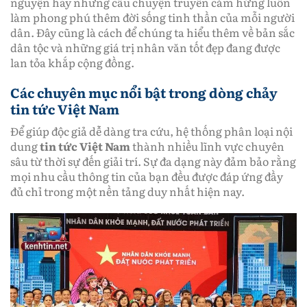
nguyện hay những câu chuyện truyền cảm hứng luôn
làm phong phú thêm đời sống tinh thần của mỗi người
dân. Đây cũng là cách để chúng ta hiểu thêm về bản sắc
dân tộc và những giá trị nhân văn tốt đẹp đang được
lan tỏa khắp cộng đồng.
Các chuyên mục nổi bật trong dòng chảy
tin tức Việt Nam
Để giúp độc giả dễ dàng tra cứu, hệ thống phân loại nội
dung
tin tức Việt Nam
thành nhiều lĩnh vực chuyên
sâu từ thời sự đến giải trí. Sự đa dạng này đảm bảo rằng
mọi nhu cầu thông tin của bạn đều được đáp ứng đầy
đủ chỉ trong một nền tảng duy nhất hiện nay.