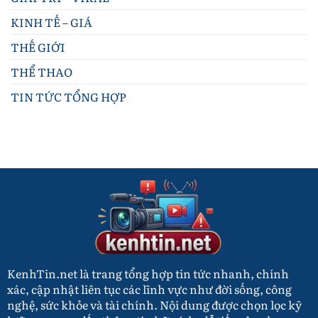
Hàng
Cập
Nhật
KINH TẾ – GIÁ
Biến
Động
THẾ GIỚI
Thị
Trường
THỂ THAO
TIN TỨC TỔNG HỢP
KenhTin.net là trang tổng hợp tin tức nhanh, chính
xác, cập nhật liên tục các lĩnh vực như đời sống, công
nghệ, sức khỏe và tài chính. Nội dung được chọn lọc kỹ