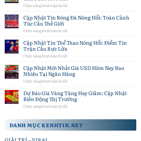
Túc
Đá
Chức năng bình luận bị tắt
ở
Cầu
Hôm
Kết
Thế
Nay:
Quả
Cập Nhật Tin Bóng Đá Nóng Hổi: Toàn Cảnh
Giới
Cập
Bóng
Túc Cầu Thế Giới
Nhật
Đá
Chi
Hôm
Chức năng bình luận bị tắt
ở
Tiết
Nay:
Cập
Các
Cập
Nhật
Cập Nhật Tin Thể Thao Nóng Hổi: Điểm Tin
Giải
Nhật
Tin
Đấu
Trận Cầu Rực Lửa
Tỷ
Bóng
Số
Đá
Chức năng bình luận bị tắt
ở
Các
Nóng
Cập
Giải
Hổi:
Nhật
Cập Nhật Mới Nhất Giá USD Hôm Nay Bao
Đấu
Toàn
Tin
Mới
Nhiêu Tại Ngân Hàng
Cảnh
Thể
Nhất
Túc
Thao
Chức năng bình luận bị tắt
ở
Cầu
Nóng
Cập
Thế
Hổi:
Nhật
Dự Báo Giá Vàng Tăng Hay Giảm: Cập Nhật
Giới
Điểm
Mới
Biến Động Thị Trường
Tin
Nhất
Trận
Giá
Chức năng bình luận bị tắt
ở
Cầu
USD
Dự
Rực
Hôm
Báo
Lửa
Nay
Giá
Bao
DANH MỤC KENHTIN.NET
Vàng
Nhiêu
Tăng
Tại
Hay
Ngân
GIẢI TRÍ – VIRAL
Giảm: